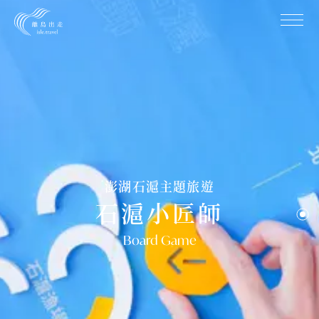
石滬遊程
0
1
周邊商品
0
2
認識石滬
0
3
最新消息
0
4
關於我們
0
5
聯絡我們
0
6
地址 /
885 澎湖縣湖西鄉紅羅村魚灶
澎湖石滬主題旅遊
Hongluo village, Huxi Township, Penghu County
石滬小匠師
885, Taiwan(R.O.C.)
Email /
isle.travel.tw@gmail.com
Follow
Board Game