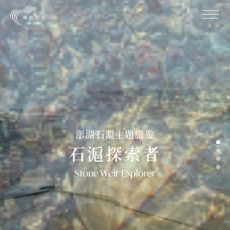
石滬遊程
0
1
周邊商品
0
2
認識石滬
0
3
最新消息
0
4
關於我們
0
5
聯絡我們
0
6
地址 /
885 澎湖縣湖西鄉紅羅村魚灶
澎湖石滬主題旅遊
Hongluo village, Huxi Township, Penghu County
石滬探索者
885, Taiwan(R.O.C.)
Email /
isle.travel.tw@gmail.com
Follow
Stone Weir Explorer