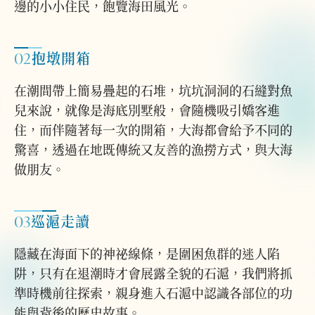
邊的小小住民，飽覽海田風光。
02
抱墩開箱
在潮間帶上簡易疊起的石堆，坑坑洞洞的石縫對魚
兒來說，就像是海底別墅般，會隨機吸引嬌客進
住，而伴隨著每一次的開箱，大海都會給予不同的
驚喜，透過在地既傳統又友善的漁撈方式，與大海
做朋友。
03
巡滬走讀
隱藏在海面下的神祕線條，是圍困魚群的迷人陷
阱，只有在退潮時才會展露全貌的石滬，我們將抓
準時機前往探索，親身進入石滬中認識各部位的功
能與背後的歷史故事。